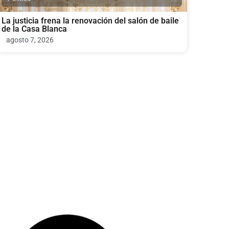
La justicia frena la renovación del salón de baile
de la Casa Blanca
agosto 7, 2026
Politica
Todd Blanche gana votación clave en el Senado
para ser fiscal general de Trump
agosto 7, 2026
Bienestar y Salud Mental
Nuevo México ordena a Meta pagar $567
millones por seguridad infantil
agosto 7, 2026