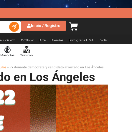
Inicio / Registro
aducir voz
TV Show
Arte
Tiendas
Inmigrar a U.S.A.
Noticias Argentina
Mascotas
Turismo
ulos
»
Ex donante demócrata y candidato arrestado en Los Ángeles
do en Los Ángeles