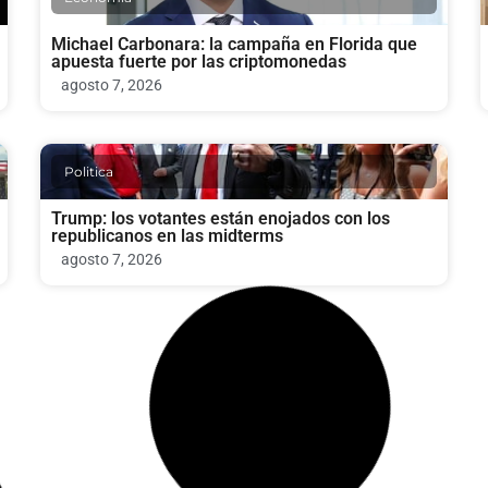
Michael Carbonara: la campaña en Florida que
apuesta fuerte por las criptomonedas
agosto 7, 2026
Politica
Trump: los votantes están enojados con los
republicanos en las midterms
agosto 7, 2026
Economia
Empleadores en EE.UU. recortan empleos de
forma inesperada y desafían el mensaje
económico de Trump
agosto 7, 2026