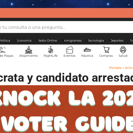
Politica
Economia
Radio Online
Inmigrantes
Tecnología
Deportes
Tr
de Playas
Alojamiento
NightLife
Eventos
Náutica
Compras
Salud
Portada
»
Artíc
rata y candidato arresta