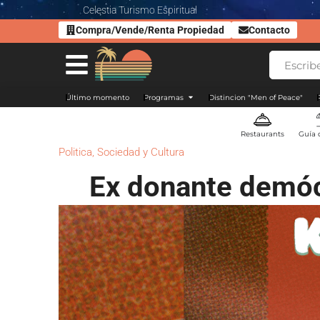
Celestia Turismo Espiritual
Compra/Vende/Renta Propiedad
Contacto
Último momento
Programas
Distincion "Men of Peace"
Restaurants
Guía 
Politica
,
Sociedad y Cultura
Ex donante demóc