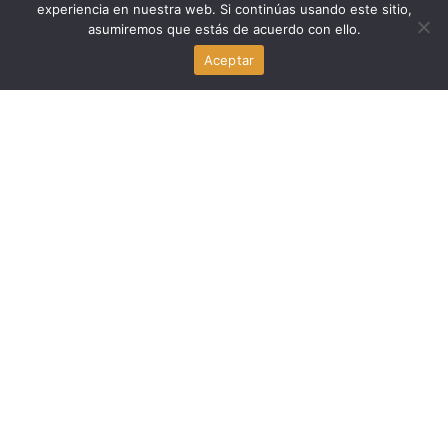
experiencia en nuestra web. Si continúas usando este sitio,
Economia
asumiremos que estás de acuerdo con ello.
Aceptar
Flagler Street Renace: La Reconstrucción que Devuelve
la Vida al Corazón de Miami
agosto 6, 2026
Economia
Byron Donalds y los impuestos a la propiedad: la medida
que genera debate en Florida
agosto 6, 2026