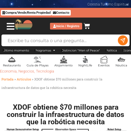
Celestia Turismo Espiritual
Compra/Vende/Renta Propiedad
Contacto
Inicio / Registro
Último momento
Programas
Distincion "Men of Peace"
Politica
Econ
Restaurants
Guía de Playas
Alojamiento
NightLife
Eventos
Náutica
Economia
,
Negocios
,
Tecnologia
Portada
»
Artículos
»
XDOF obtiene $70 millones para construir la
infraestructura de datos que la robótica necesita
XDOF obtiene $70 millones para
construir la infraestructura de datos
que la robótica necesita