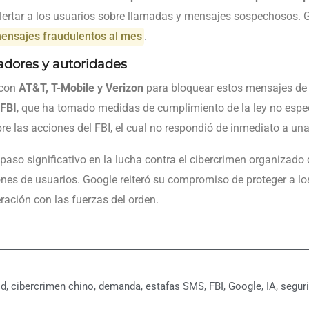
lertar a los usuarios sobre llamadas y mensajes sospechosos. Gr
mensajes fraudulentos al mes
.
adores y autoridades
 con
AT&T, T-Mobile y Verizon
para bloquear estos mensajes de 
FBI
, que ha tomado medidas de cumplimiento de la ley no espe
e las acciones del FBI, el cual no respondió de inmediato a una
so significativo en la lucha contra el cibercrimen organizado q
llones de usuarios. Google reiteró su compromiso de proteger a 
ación con las fuerzas del orden.
id
,
cibercrimen chino
,
demanda
,
estafas SMS
,
FBI
,
Google
,
IA
,
seguri