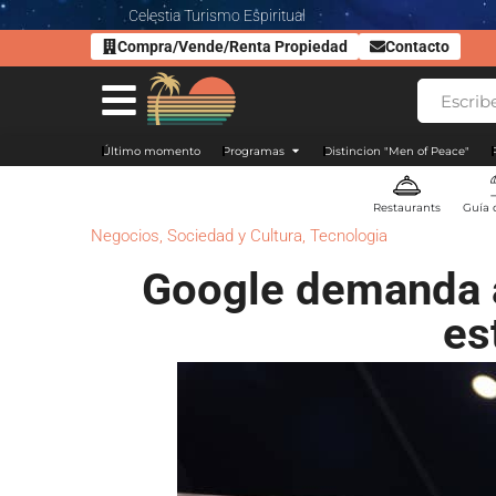
Celestia Turismo Espiritual
Compra/Vende/Renta Propiedad
Contacto
Último momento
Programas
Distincion "Men of Peace"
Restaurants
Guía 
Negocios
,
Sociedad y Cultura
,
Tecnologia
Google demanda a
es