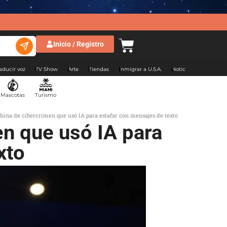
Inicio / Registro
aducir voz
TV Show
Arte
Tiendas
Inmigrar a U.S.A.
Noticias Argentina
Mascotas
Turismo
ina de cibercrimen que usó IA para estafar con mensajes de texto
n que usó IA para
xto