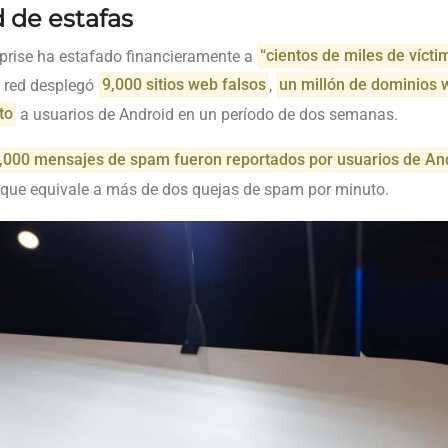
 de estafas
prise ha estafado financieramente a
“cientos de miles de vícti
a red desplegó
9,000 sitios web falsos
,
un millón de dominios 
to
a usuarios de Android en un período de dos semanas.
,000 mensajes de spam fueron reportados por usuarios de An
o que equivale a más de dos quejas de spam por minuto.