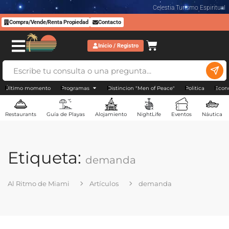
Celestia Turismo Espiritual
Compra/Vende/Renta Propiedad
Contacto
Inicio / Registro
Último momento
Programas
Distincion "Men of Peace"
Politica
Econ
Restaurants
Guía de Playas
Alojamiento
NightLife
Eventos
Náutica
Etiqueta:
demanda
Al Ritmo de Miami
Artículos
demanda