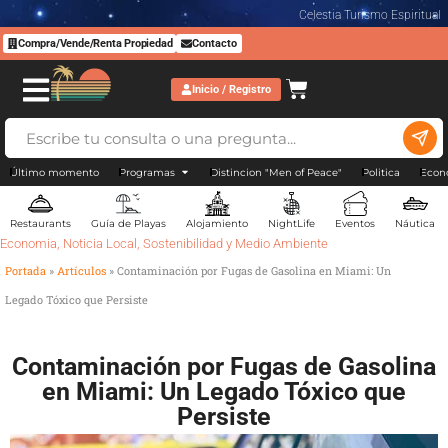
Celestia Turismo Espiritual
Compra/Vende/Renta Propiedad
Contacto
Inicio / Registro
Último momento
Programas
Distincion "Men of Peace"
Politica
Econ
Restaurants
Guía de Playas
Alojamiento
NightLife
Eventos
Náutica
Economia
,
Noticia Local
,
Sostenibilidad y Medio Ambiente
Portada
»
Artículos
»
Contaminación por Fugas de Gasolina en Miami: Un
Legado Tóxico que Persiste
Contaminación por Fugas de Gasolina
en Miami: Un Legado Tóxico que
Persiste