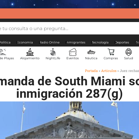
Politica
Economia
Radio Online
Inmigrantes
Tecnología
Deportes
Tr
de Playas
Alojamiento
NightLife
Eventos
Náutica
Compras
Salud
Portada
»
Artículos
»
Juez recha
manda de South Miami s
inmigración 287(g)