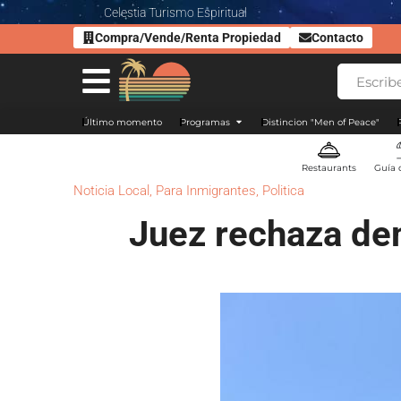
Celestia Turismo Espiritual
Compra/Vende/Renta Propiedad
Contacto
Último momento
Programas
Distincion "Men of Peace"
Restaurants
Guía 
Noticia Local
,
Para Inmigrantes
,
Politica
Juez rechaza de