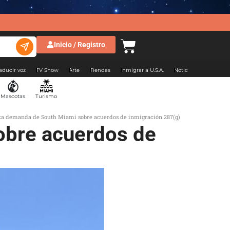
Inicio / Registro
aducir voz
TV Show
Arte
Tiendas
Inmigrar a U.S.A.
Noticias Argentina
Mascotas
Turismo
za demanda de South Miami sobre acuerdos de inmigración 287(g)
obre acuerdos de