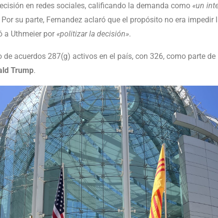
decisión en redes sociales, calificando la demanda como
«un int
. Por su parte, Fernandez aclaró que el propósito no era impedir l
có a Uthmeier por
«politizar la decisión»
.
o de acuerdos 287(g) activos en el país, con 326, como parte de
ald Trump
.