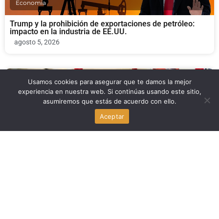
Economia
Trump y la prohibición de exportaciones de petróleo:
impacto en la industria de EE.UU.
agosto 5, 2026
Politica
Usamos cookies para asegurar que te damos la mejor
experiencia en nuestra web. Si continúas usando este sitio,
asumiremos que estás de acuerdo con ello.
Progresistas ganan en Michigan y el socialismo
democrático avanza en Wisconsin
Aceptar
agosto 5, 2026
Politica
Líderes de Silicon Valley buscan bloquear centros de
detención de ICE
agosto 5, 2026