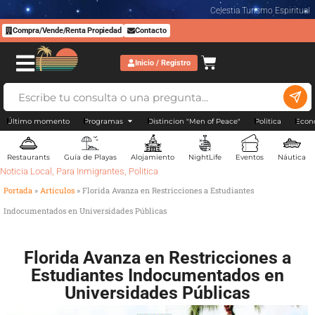
Celestia Turismo Espiritual
Compra/Vende/Renta Propiedad
Contacto
Inicio / Registro
Último momento
Programas
Distincion "Men of Peace"
Politica
Econ
Restaurants
Guía de Playas
Alojamiento
NightLife
Eventos
Náutica
Noticia Local
,
Para Inmigrantes
,
Politica
Portada
»
Artículos
»
Florida Avanza en Restricciones a Estudiantes
Indocumentados en Universidades Públicas
Florida Avanza en Restricciones a
Estudiantes Indocumentados en
Universidades Públicas