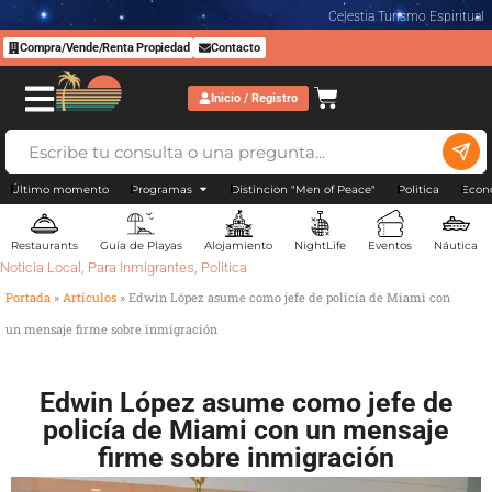
Celestia Turismo Espiritual
Compra/Vende/Renta Propiedad
Contacto
Inicio / Registro
Último momento
Programas
Distincion "Men of Peace"
Politica
Econ
Restaurants
Guía de Playas
Alojamiento
NightLife
Eventos
Náutica
Noticia Local
,
Para Inmigrantes
,
Politica
Portada
»
Artículos
»
Edwin López asume como jefe de policía de Miami con
un mensaje firme sobre inmigración
Edwin López asume como jefe de
policía de Miami con un mensaje
firme sobre inmigración