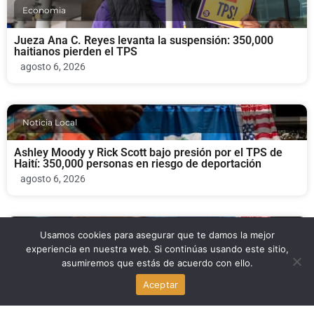
Economia
Jueza Ana C. Reyes levanta la suspensión: 350,000
haitianos pierden el TPS
agosto 6, 2026
Noticia Local
Ashley Moody y Rick Scott bajo presión por el TPS de
Haití: 350,000 personas en riesgo de deportación
agosto 6, 2026
Economia
Usamos cookies para asegurar que te damos la mejor
experiencia en nuestra web. Si continúas usando este sitio,
asumiremos que estás de acuerdo con ello.
TPS termina para 350.000 haitianos: juez federal
levanta suspensión tras fallo de la Corte Suprema
Aceptar
agosto 6, 2026