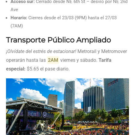
Acceso sur:
Cerrado desde NE 6th St – desvío por NE 2nd
Ave
Horario:
Cierres desde el 23/03 (9PM) hasta el 27/03
(7AM)
Transporte Público Ampliado
¡Olvídate del estrés de estacionar!
Metrorail y Metromover
operarán hasta las
2AM
viernes y sábado.
Tarifa
especial:
$5.65 el pase diario.