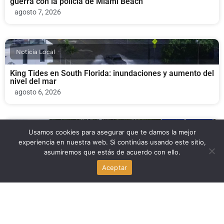
guerra con la policía de Miami Beach
agosto 7, 2026
Noticia Local
King Tides en South Florida: inundaciones y aumento del
nivel del mar
agosto 6, 2026
Usamos cookies para asegurar que te damos la mejor
Noticia Local
experiencia en nuestra web. Si continúas usando este sitio,
asumiremos que estás de acuerdo con ello.
Florida Highway Patrol evalúa construir centros de
detención temporal en Florida
Aceptar
agosto 6, 2026
Noticia Local