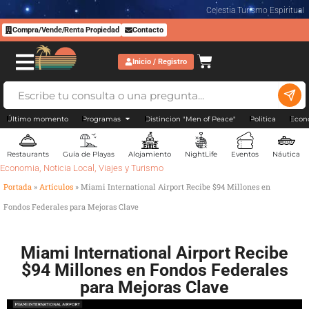
Celestia Turismo Espiritual
Compra/Vende/Renta Propiedad
Contacto
Inicio / Registro
Último momento
Programas
Distincion "Men of Peace"
Politica
Econ
Restaurants
Guía de Playas
Alojamiento
NightLife
Eventos
Náutica
Economia
,
Noticia Local
,
Viajes y Turismo
Portada
»
Artículos
»
Miami International Airport Recibe $94 Millones en
Fondos Federales para Mejoras Clave
Miami International Airport Recibe
$94 Millones en Fondos Federales
para Mejoras Clave