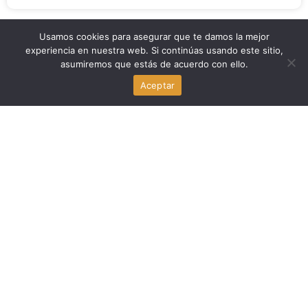
Usamos cookies para asegurar que te damos la mejor
Noticia Local
experiencia en nuestra web. Si continúas usando este sitio,
asumiremos que estás de acuerdo con ello.
King Tides 2026: Inundaciones en las calles del Sur de
Aceptar
Florida
agosto 6, 2026
Economia
FCC elimina límite de propiedad de canales de televisión
en Estados Unidos
agosto 6, 2026