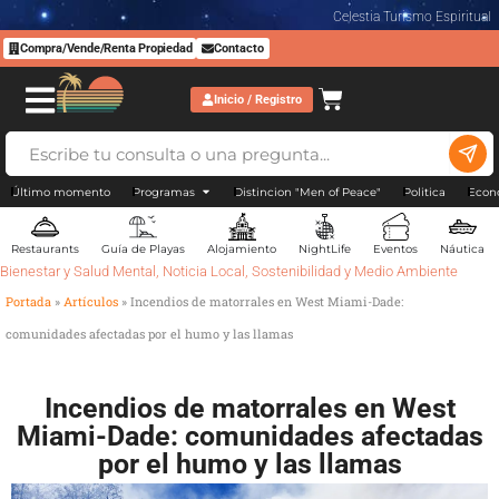
Celestia Turismo Espiritual
Compra/Vende/Renta Propiedad
Contacto
Inicio / Registro
Último momento
Programas
Distincion "Men of Peace"
Politica
Econ
Restaurants
Guía de Playas
Alojamiento
NightLife
Eventos
Náutica
Bienestar y Salud Mental
,
Noticia Local
,
Sostenibilidad y Medio Ambiente
Portada
»
Artículos
»
Incendios de matorrales en West Miami-Dade:
comunidades afectadas por el humo y las llamas
Incendios de matorrales en West
Miami-Dade: comunidades afectadas
por el humo y las llamas