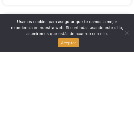
Usamos cookies para asegurar que te damos la mejor
Noticia Local
experiencia en nuestra web. Si continúas usando este sitio,
asumiremos que estás de acuerdo con ello.
King Tides 2026: Inundaciones en las calles del Sur de
Florida
Aceptar
agosto 6, 2026
Deportes
Greg Dulcich regresa a la práctica en el training camp de
los Miami Dolphins
agosto 6, 2026