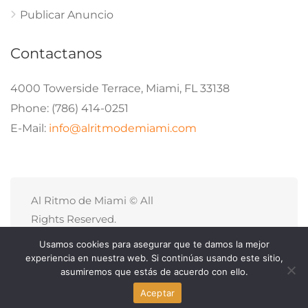
Publicar Anuncio
Contactanos
4000 Towerside Terrace, Miami, FL 33138
Phone: (786) 414-0251
E-Mail:
info@alritmodemiami.com
Al Ritmo de Miami © All
Rights Reserved.
Politicas de Privacidad
Usamos cookies para asegurar que te damos la mejor
Site Map
experiencia en nuestra web. Si continúas usando este sitio,
asumiremos que estás de acuerdo con ello.
Aceptar