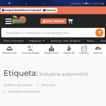
Celestia Turismo Espiritual
Compra/Vende/Renta Propiedad
Contacto
Inicio / Registro
Último momento
Programas
Distincion "Men of Peace"
Politica
Econ
Restaurants
Guía de Playas
Alojamiento
NightLife
Eventos
Náutica
Etiqueta:
industria automotriz
Al Ritmo de Miami
Artículos
industria automotriz