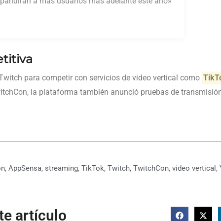
xpandirán a más usuarios más adelante este año»
titiva
Twitch para competir con servicios de video vertical como
TikT
itchCon, la plataforma también anunció pruebas de transmisió
on
,
AppSensa
,
streaming
,
TikTok
,
Twitch
,
TwitchCon
,
video vertical
,
e artículo