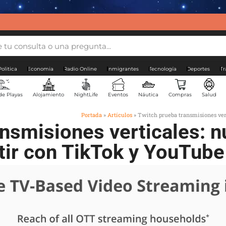
Politica
Economia
Radio Online
Inmigrantes
Tecnología
Deportes
Tr
de Playas
Alojamiento
NightLife
Eventos
Náutica
Compras
Salud
s
Portada
»
Artículos
»
Twitch prueba transmisiones ver
nsmisiones verticales: 
ir con TikTok y YouTube