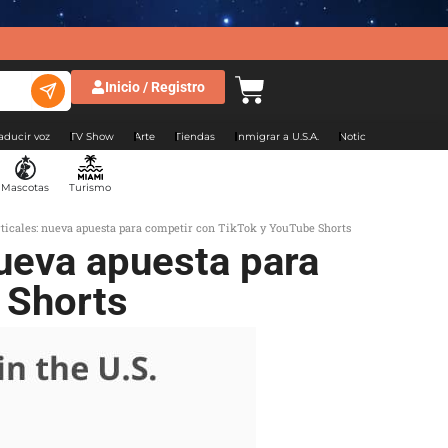
Inicio / Registro
aducir voz
TV Show
Arte
Tiendas
Inmigrar a U.S.A.
Noticias Argentina
Mascotas
Turismo
ticales: nueva apuesta para competir con TikTok y YouTube Shorts
nueva apuesta para
 Shorts