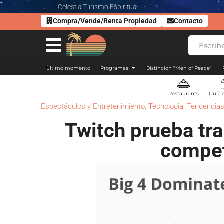
Celestia Turismo Espiritual
Compra/Vende/Renta Propiedad
Contacto
Último momento
Programas
Distincion "Men of Peace"
Restaurants
Guía 
Espectáculos y Entretenimiento
,
Tecnologia
,
Tendencia
Twitch prueba tra
compet