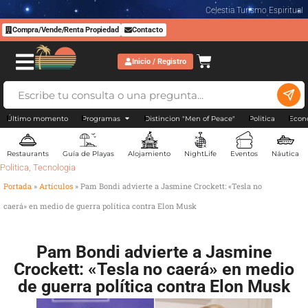
Celestia Turismo Espiritual
Compra/Vende/Renta Propiedad
Contacto
Inicio / Registro
Último momento
Programas
Distincion "Men of Peace"
Politica
Econ
Restaurants
Guía de Playas
Alojamiento
NightLife
Eventos
Náutica
Politica
,
Tecnologia
Portada
»
Artículos
»
Pam Bondi advierte a Jasmine Crockett: «Tesla no
caerá» en medio de guerra política contra Elon Musk
Pam Bondi advierte a Jasmine
Crockett: «Tesla no caerá» en medio
de guerra política contra Elon Musk