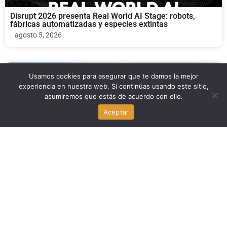
Disrupt 2026 presenta Real World AI Stage: robots,
fábricas automatizadas y especies extintas
agosto 5, 2026
Economia
Usamos cookies para asegurar que te damos la mejor
experiencia en nuestra web. Si continúas usando este sitio,
asumiremos que estás de acuerdo con ello.
Opositores a los centros de datos ganan las primarias
en Virginia
Aceptar
agosto 5, 2026
Politica
Michigan: las primarias demócratas definen el pulso
electoral en Estados Unidos
agosto 5, 2026