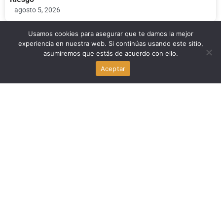
agosto 5, 2026
Usamos cookies para asegurar que te damos la mejor
experiencia en nuestra web. Si continúas usando este sitio,
Economia
asumiremos que estás de acuerdo con ello.
Aceptar
Fraude en startups respaldadas por VC: el estudio que
señala a los inversores
agosto 5, 2026
Noticia Local
Corte de Apelaciones declara constitucional la ley de
Florida que prohíbe shows de drag a menores
agosto 5, 2026