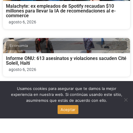
Malachyte: ex empleados de Spotify recaudan $10
millones para llevar la IA de recomendaciones al e-
commerce
agosto 6, 2026
Economia
Informe ONU: 613 asesinatos y violaciones sacuden Cité
Soleil, Haití
agosto 6, 2026
Usamos cookies para asegurar que te damos la mejor
Economia
experiencia en nuestra web. Si continúas usando este sitio,
asumiremos que estás de acuerdo con ello.
Byron Donalds y los impuestos a la propiedad: la medida
Aceptar
que genera debate en Florida
agosto 6, 2026