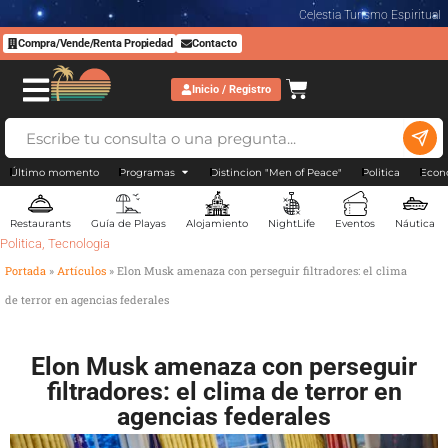
Celestia Turismo Espiritual
Compra/Vende/Renta Propiedad
Contacto
Inicio / Registro
Último momento
Programas
Distincion "Men of Peace"
Politica
Econ
Restaurants
Guía de Playas
Alojamiento
NightLife
Eventos
Náutica
Politica
,
Tecnologia
Portada
»
Artículos
»
Elon Musk amenaza con perseguir filtradores: el clima
de terror en agencias federales
Elon Musk amenaza con perseguir
filtradores: el clima de terror en
agencias federales