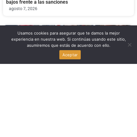
bajos frente a las sanciones
agosto 7, 2026
Politica
Usamos cookies para asegurar que te damos la mejor
experiencia en nuestra web. Si continúas usando este sitio,
asumiremos que estás de acuerdo con ello.
Trump: los votantes están enojados con los republicanos
en las midterms
Aceptar
agosto 7, 2026
Politica
Todd Blanche gana votación clave en el Senado para ser
fiscal general de Trump
agosto 7, 2026