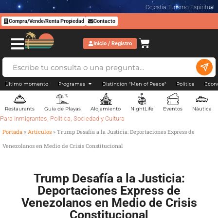
Celestia Turismo Espiritual
Compra/Vende/Renta Propiedad
Contacto
Inicio / Registro
Último momento
Programas
Distincion "Men of Peace"
Politica
Econ
Restaurants
Guía de Playas
Alojamiento
NightLife
Eventos
Náutica
Para Inmigrantes
,
Politica
,
Sociedad y Cultura
Portada
»
Artículos
»
Trump Desafía a la Justicia: Deportaciones Express de
Venezolanos en Medio de Crisis Constitucional
Trump Desafía a la Justicia:
Deportaciones Express de
Venezolanos en Medio de Crisis
Constitucional