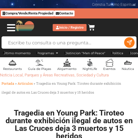
Celestia Turismo Espiritual
Compra/Vende/Renta Propiedad
Contacto
Inicio / Registro
Último momento
Programas
Distincion "Men of Peace"
Politica
Econ
Restaurants
Guía de Playas
Alojamiento
NightLife
Eventos
Náutica
Noticia Local
,
Parques y Áreas Recreativas
,
Sociedad y Cultura
Portada
»
Artículos
»
Tragedia en Young Park: Tiroteo durante exhibición
ilegal de autos en Las Cruces deja 3 muertos y 15 heridos
Tragedia en Young Park: Tiroteo
durante exhibición ilegal de autos en
Las Cruces deja 3 muertos y 15
heridos