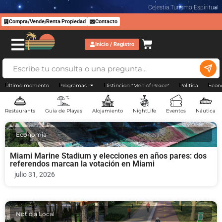
Celestia Turismo Espiritual
Compra/Vende/Renta Propiedad
Contacto
Inicio / Registro
Último momento
Programas
Distincion "Men of Peace"
Politica
Econ
Restaurants
Guía de Playas
Alojamiento
NightLife
Eventos
Náutica
Economia
Miami Marine Stadium y elecciones en años pares: dos
referendos marcan la votación en Miami
julio 31, 2026
Noticia Local