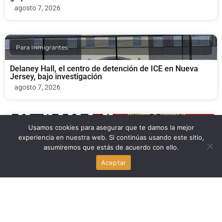
agosto 7, 2026
Para Inmigrantes
Delaney Hall, el centro de detención de ICE en Nueva
Jersey, bajo investigación
agosto 7, 2026
Economia
Usamos cookies para asegurar que te damos la mejor
experiencia en nuestra web. Si continúas usando este sitio,
asumiremos que estás de acuerdo con ello.
Revés cripto en el Senado de Estados Unidos: la
CLARITY Act, en el centro del debate
Aceptar
agosto 7, 2026
Politica