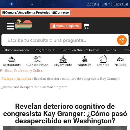
Celestia Turismo Espiritual
Compra/Vende/Renta Propiedad
Contacto
Inicio / Registro
Último momento
Programas
Distincion "Men of Peace"
Politica
Econ
Restaurants
Guía de Playas
Alojamiento
NightLife
Eventos
Náutica
Politica
,
Sociedad y Cultura
Portada
»
Artículos
»
Revelan deterioro cognitivo de congresista Kay Granger:
¿Cómo pasó desapercibido en Washington?
Revelan deterioro cognitivo de
congresista Kay Granger: ¿Cómo pasó
desapercibido en Washington?