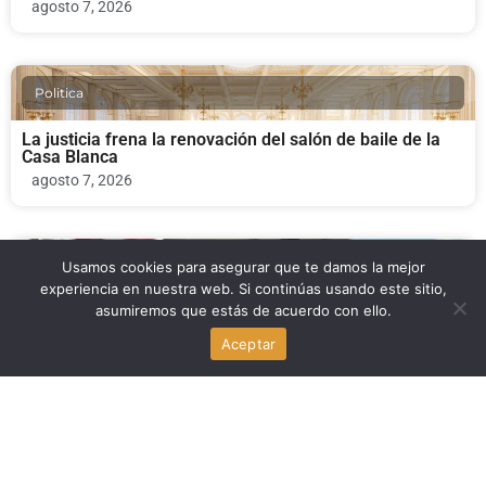
agosto 7, 2026
Politica
La justicia frena la renovación del salón de baile de la
Casa Blanca
agosto 7, 2026
Economia
Usamos cookies para asegurar que te damos la mejor
experiencia en nuestra web. Si continúas usando este sitio,
asumiremos que estás de acuerdo con ello.
Trump y las gasolineras de Nueva Jersey: precios más
bajos frente a las sanciones
Aceptar
agosto 7, 2026
Politica