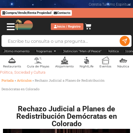
Celestia Turismo Espiritual
Compra/Vende/Renta Propiedad
Contacto
Inicio / Registro
Último momento
Programas
Distincion "Men of Peace"
Politica
Econ
Restaurants
Guía de Playas
Alojamiento
NightLife
Eventos
Náutica
Politica
,
Sociedad y Cultura
Portada
»
Artículos
»
Rechazo Judicial a Planes de Redistribución
Demócratas en Colorado
Rechazo Judicial a Planes de
Redistribución Demócratas en
Colorado