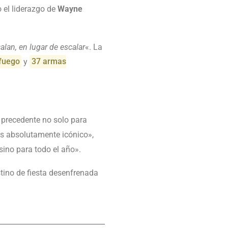
 el liderazgo de
Wayne
lan, en lugar de escalar
«. La
 fuego
y
37 armas
 precedente no solo para
mes absolutamente icónico»,
sino para todo el año».
ino de fiesta desenfrenada