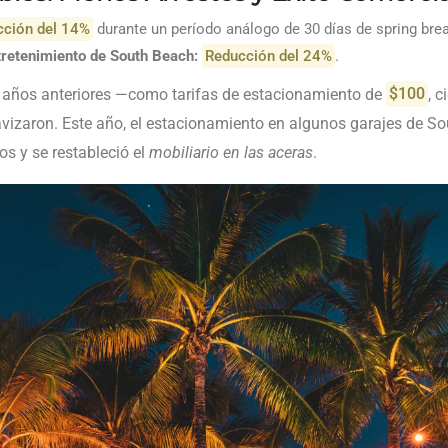
cción del 14%
durante un período análogo de 30 días de spring bre
ntretenimiento de South Beach:
Reducción del 24%
.
años anteriores —como tarifas de estacionamiento de
$100
, 
vizaron. Este año, el estacionamiento en algunos garajes de S
s y se restableció el
mobiliario en las aceras
.