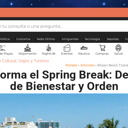
Politica
Economia
Radio Online
Inmigrantes
Tecnología
Deportes
Tr
de Playas
Alojamiento
NightLife
Eventos
Náutica
Compras
Salud
 Cultural
,
Viajes y Turismo
Portada
»
Artículos
»
Miami Beach Transfo
rma el Spring Break: De
de Bienestar y Orden