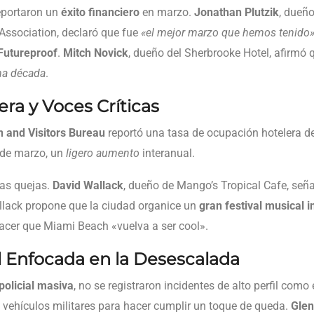
eportaron un
éxito financiero
en marzo.
Jonathan Plutzik
, dueño
 Association, declaró que fue
«el mejor marzo que hemos tenido
Futureproof
.
Mitch Novick
, dueño del Sherbrooke Hotel, afirmó 
na década
.
ra y Voces Críticas
 and Visitors Bureau
reportó una tasa de ocupación hotelera d
 de marzo, un
ligero aumento
interanual.
nas quejas.
David Wallack
, dueño de Mango’s Tropical Cafe, señ
llack propone que la ciudad organice un
gran festival musical i
hacer que Miami Beach «vuelva a ser cool».
al Enfocada en la Desescalada
policial masiva
, no se registraron incidentes de alto perfil com
vehículos militares para hacer cumplir un toque de queda.
Glen