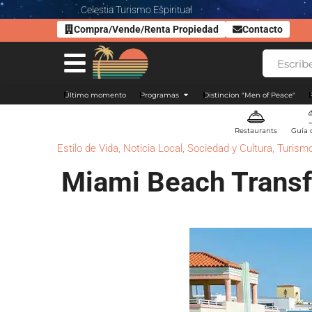
Celestia Turismo Espiritual
Compra/Vende/Renta Propiedad
Contacto
Último momento
Programas
Distincion "Men of Peace"
Restaurants
Guía 
Estilo de Vida
,
Noticia Local
,
Sociedad y Cultura
,
Turismo
Miami Beach Transfo