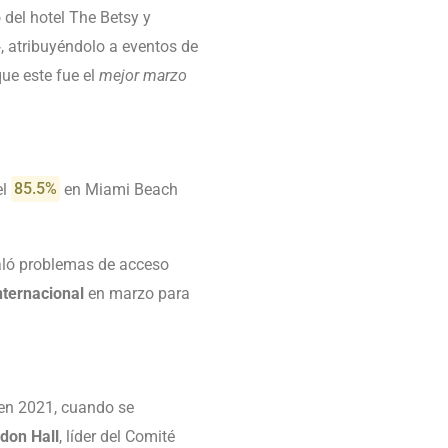
 del hotel The Betsy y
»
, atribuyéndolo a eventos de
que este fue el
mejor marzo
el
85.5%
en Miami Beach
aló problemas de acceso
nternacional
en marzo para
o en 2021, cuando se
don Hall
, líder del Comité