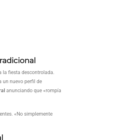
radicional
a la fiesta descontrolada.
 un nuevo perfil de
ral
anunciando que «rompía
dentes. «No simplemente
l