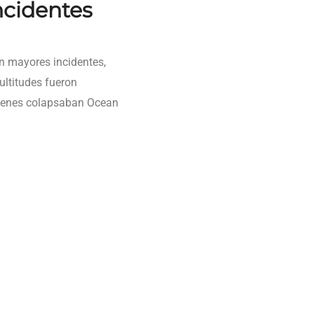
ncidentes
n mayores incidentes,
ltitudes fueron
óvenes colapsaban Ocean