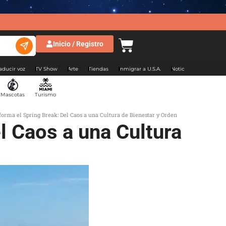
Inicio / Registro
aducir voz
TV Show
Arte
Tiendas
Inmigrar a U.S.A.
Noticias Argentina
Mascotas
Turismo
rma el Spring Break: Del Caos a una Cultura de Bienestar y Orden
l Caos a una Cultura