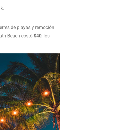
ak.
cierres de playas y remoción
outh Beach costó
$40
, los