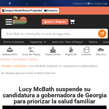
Celestia Turismo Espiritual
Compra/Vende/Renta Propiedad
Contacto
Inicio / Registro
Último momento
Programas
Distincion "Men of Peace"
Politica
Econ
Restaurants
Guía de Playas
Alojamiento
NightLife
Eventos
Náutica
Politica
,
Sociedad y Cultura
Portada
»
Artículos
»
Lucy McBath suspende su candidatura a gobernadora
de Georgia para priorizar la salud familiar
Lucy McBath suspende su
candidatura a gobernadora de Georgia
para priorizar la salud familiar