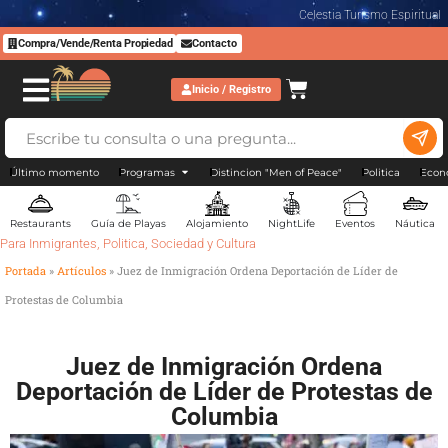
Celestia Turismo Espiritual
Compra/Vende/Renta Propiedad
Contacto
Inicio / Registro
Último momento
Programas
Distincion "Men of Peace"
Politica
Econ
Restaurants
Guía de Playas
Alojamiento
NightLife
Eventos
Náutica
Para Inmigrantes
,
Politica
,
Sociedad y Cultura
Portada
»
Artículos
»
Juez de Inmigración Ordena Deportación de Líder de
Protestas de Columbia
Juez de Inmigración Ordena
Deportación de Líder de Protestas de
Columbia