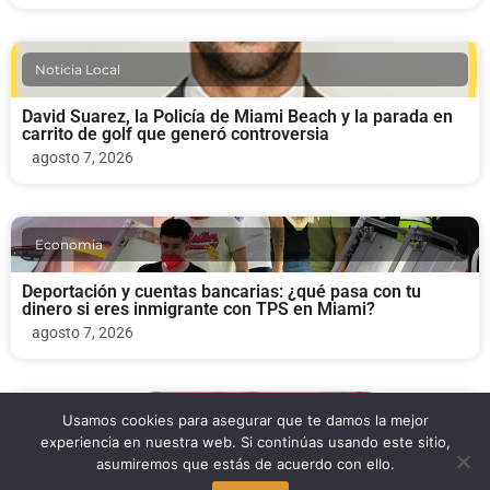
Noticia Local
David Suarez, la Policía de Miami Beach y la parada en
carrito de golf que generó controversia
agosto 7, 2026
Economia
Deportación y cuentas bancarias: ¿qué pasa con tu
dinero si eres inmigrante con TPS en Miami?
agosto 7, 2026
Noticia Local
Usamos cookies para asegurar que te damos la mejor
experiencia en nuestra web. Si continúas usando este sitio,
asumiremos que estás de acuerdo con ello.
Will Rosenzweig demanda al Departamento de Justicia
por despido tras criticar a Trump en un blog