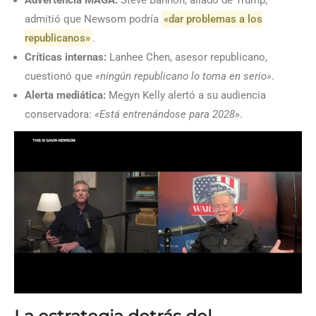
Advertencia MAGA:
Steve Bannon, aliado de Trump,
admitió que Newsom podría
«dar problemas a los
republicanos»
.
Críticas internas:
Lanhee Chen, asesor republicano,
cuestionó que
«ningún republicano lo toma en serio»
.
Alerta mediática:
Megyn Kelly alertó a su audiencia
conservadora:
«Está entrenándose para 2028»
.