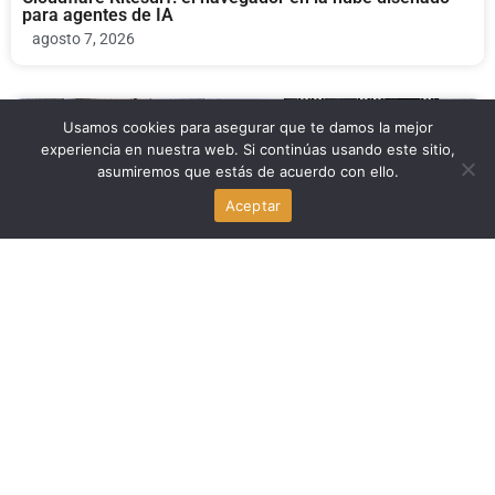
para agentes de IA
agosto 7, 2026
Politica
Usamos cookies para asegurar que te damos la mejor
experiencia en nuestra web. Si continúas usando este sitio,
asumiremos que estás de acuerdo con ello.
Migración y refugiados: el desafío que marca la agenda
política en Estados Unidos
Aceptar
agosto 7, 2026
Economia
Michael Carbonara y las criptomonedas: su campaña al
Congreso de Estados Unidos por Florida bajo la lupa
agosto 7, 2026