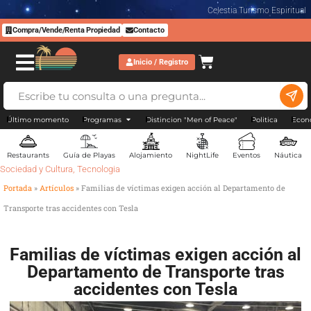
Celestia Turismo Espiritual
Compra/Vende/Renta Propiedad
Contacto
Inicio / Registro
Último momento
Programas
Distincion "Men of Peace"
Politica
Econ
Restaurants
Guía de Playas
Alojamiento
NightLife
Eventos
Náutica
Sociedad y Cultura
,
Tecnologia
Portada
»
Artículos
»
Familias de víctimas exigen acción al Departamento de
Transporte tras accidentes con Tesla
Familias de víctimas exigen acción al
Departamento de Transporte tras
accidentes con Tesla