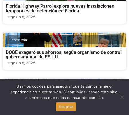
Florida Highway Patrol explora nuevas instalaciones
temporales de detención en Florida
agosto 6, 2026
Economia
DOGE exageró sus ahorros, según organismo de control
gubernamental de EE.UU.
agosto 6, 2026
Economia
Usamos cookies para asegurar que te damos la mejor
experiencia en nuestra web. Si continúas usando este sitio,
asumiremos que estás de acuerdo con ello.
Informe ONU: 613 asesinatos y violaciones sacuden Cité
Soleil, Haití
Aceptar
agosto 6, 2026