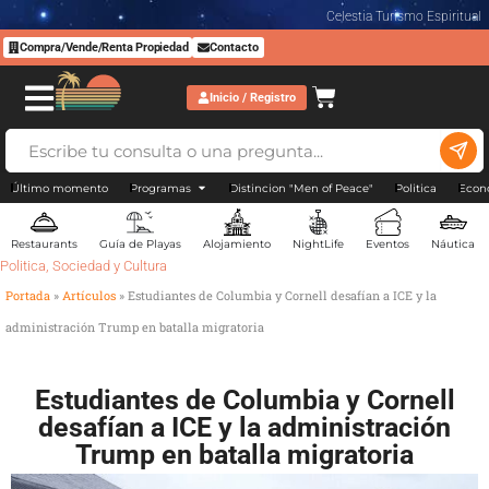
Celestia Turismo Espiritual
Compra/Vende/Renta Propiedad
Contacto
Inicio / Registro
Último momento
Programas
Distincion "Men of Peace"
Politica
Econ
Restaurants
Guía de Playas
Alojamiento
NightLife
Eventos
Náutica
Politica
,
Sociedad y Cultura
Portada
»
Artículos
»
Estudiantes de Columbia y Cornell desafían a ICE y la
administración Trump en batalla migratoria
Estudiantes de Columbia y Cornell
desafían a ICE y la administración
Trump en batalla migratoria