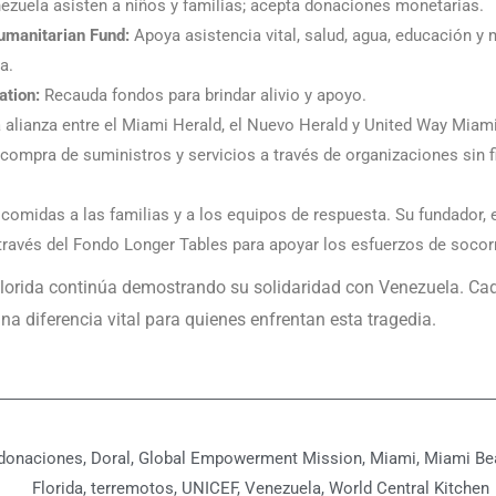
zuela asisten a niños y familias; acepta donaciones monetarias.
umanitarian Fund:
Apoya asistencia vital, salud, agua, educación y
a.
ation:
Recauda fondos para brindar alivio y apoyo.
 alianza entre el Miami Herald, el Nuevo Herald y United Way Miami
compra de suministros y servicios a través de organizaciones sin f
 comidas a las familias y a los equipos de respuesta. Su fundador, 
través del Fondo Longer Tables para apoyar los esfuerzos de socor
Florida continúa demostrando su solidaridad con Venezuela. Ca
a diferencia vital para quienes enfrentan esta tragedia.
donaciones
,
Doral
,
Global Empowerment Mission
,
Miami
,
Miami Be
Florida
,
terremotos
,
UNICEF
,
Venezuela
,
World Central Kitchen