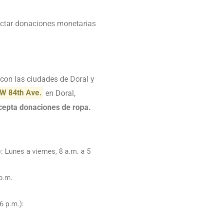
lectar donaciones monetarias
con las ciudades de Doral y
W 84th Ave.
en Doral,
epta donaciones de ropa.
 Lunes a viernes, 8 a.m. a 5
p.m.
6 p.m.):