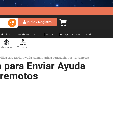
Inicio / Registro
aducir voz
TV Show
Arte
Tiendas
Inmigrar a U.S.A.
Noticias Argentina
Mascotas
Turismo
viliza para Enviar Ayuda Humanitaria a Venezuela tras Terremotos
a para Enviar Ayuda
rremotos