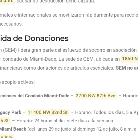
6 p.m.
, causando destrucción generalizada.
onales e internacionales se movilizaron rápidamente para reco
necesarios.
ida de Donaciones
GEM) lidera gran parte del esfuerzo de socorro en asociación 
el condado de Miami-Dade. La sede de GEM, ubicada en
1850 N
financieras como donaciones de artículos esenciales.
GEM no ac
 acopio activos:
lecciones del Condado Miami-Dade
–
2700 NW 87th Ave.
– Horario:
egacy Park
–
11400 NW 82nd St.
– Horario: Todos los días, 5 a 9 
h St.
– Horario: 24 horas al día, siete días a la semana.
 Miami Beach
(del lunes 29 de junio al domingo 12 de julio, 8 a.m. a 
n Ave.