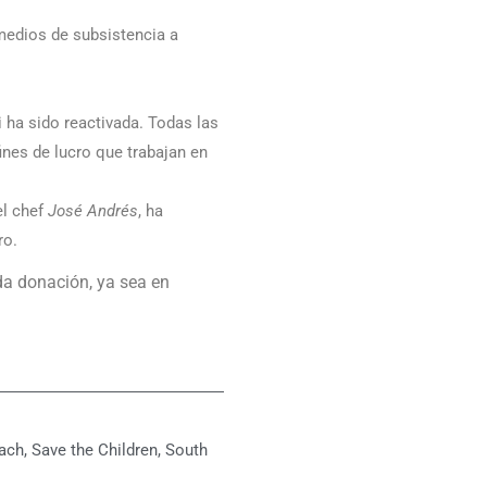
 medios de subsistencia a
 ha sido reactivada. Todas las
ines de lucro que trabajan en
el chef
José Andrés
, ha
ro.
da donación, ya sea en
ach
,
Save the Children
,
South