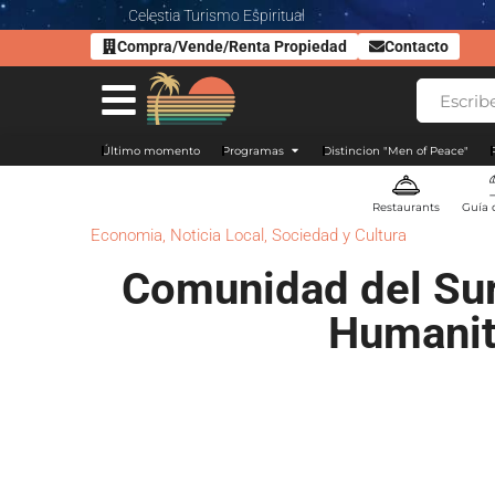
Celestia Turismo Espiritual
Compra/Vende/Renta Propiedad
Contacto
Último momento
Programas
Distincion "Men of Peace"
Restaurants
Guía 
Economia
,
Noticia Local
,
Sociedad y Cultura
Comunidad del Sur 
Humanit