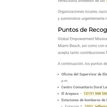
venezolana alrededor de las
Organizaciones locales, naci
y suministros urgentemente 
Puntos de Recog
Global Empowerment Mission (
Miami Beach, así como con 
acepta tanto contribuciones 
A continuación, los puntos de
Oficina del Supervisor de E
p.m.
Centro Comunitario Doral L
El Arepazo
–
10191 NW 58t
Estaciones de bomberos de
Estación 1:
1051 Jefferso