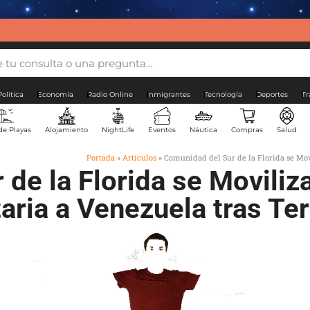
Politica
Economia
Radio Online
Inmigrantes
Tecnología
Deportes
Tr
de Playas
Alojamiento
NightLife
Eventos
Náutica
Compras
Salud
Portada
»
Artículos
»
Comunidad del Sur de la Florida se Mo
de la Florida se Moviliz
aria a Venezuela tras Te