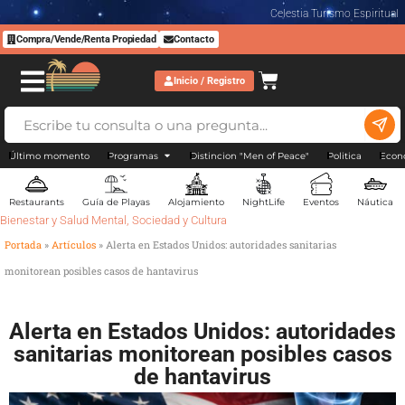
Celestia Turismo Espiritual
Compra/Vende/Renta Propiedad
Contacto
Inicio / Registro
Último momento
Programas
Distincion "Men of Peace"
Politica
Econ
Restaurants
Guía de Playas
Alojamiento
NightLife
Eventos
Náutica
Bienestar y Salud Mental
,
Sociedad y Cultura
Portada
»
Artículos
»
Alerta en Estados Unidos: autoridades sanitarias
monitorean posibles casos de hantavirus
Alerta en Estados Unidos: autoridades
sanitarias monitorean posibles casos
de hantavirus