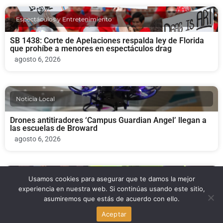
Espectáculos y Entretenimiento
SB 1438: Corte de Apelaciones respalda ley de Florida
que prohíbe a menores en espectáculos drag
agosto 6, 2026
Noticia Local
Drones antitiradores ‘Campus Guardian Angel’ llegan a
las escuelas de Broward
agosto 6, 2026
Espectáculos y Entretenimiento
Usamos cookies para asegurar que te damos la mejor
experiencia en nuestra web. Si continúas usando este sitio,
asumiremos que estás de acuerdo con ello.
Corte de Apelaciones ratifica la ley de Florida que
prohíbe a menores en espectáculos drag
Aceptar
agosto 6, 2026