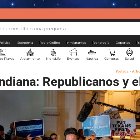
Politica
Economia
Radio Online
Inmigrantes
Tecnología
Deportes
Tr
de Playas
Alojamiento
NightLife
Eventos
Náutica
Compras
Salud
Portada
»
Artí
 Indiana: Republicanos y 