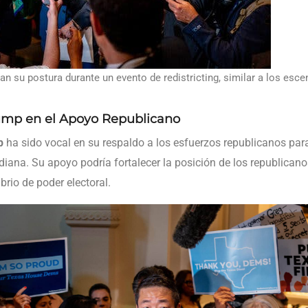
n su postura durante un evento de redistricting, similar a los esce
ump en el Apoyo Republicano
p
ha sido vocal en su respaldo a los esfuerzos republicanos para i
diana. Su apoyo podría fortalecer la posición de los republicanos
ibrio de poder electoral.