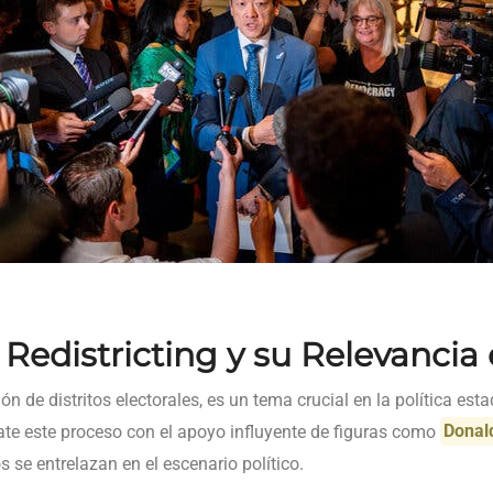
 Redistricting y su Relevancia
ción de distritos electorales, es un tema crucial en la política es
ate este proceso con el apoyo influyente de figuras como
Donal
se entrelazan en el escenario político.