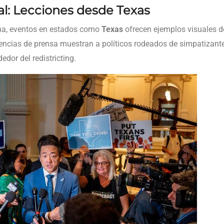
l: Lecciones desde Texas
ana, eventos en estados como
Texas
ofrecen ejemplos visuales d
ncias de prensa muestran a políticos rodeados de simpatizantes 
edor del redistricting.