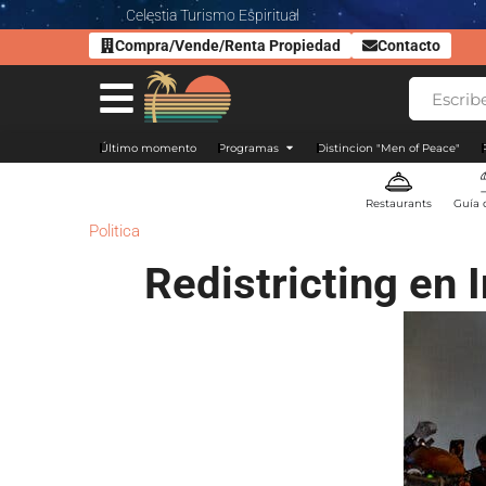
Celestia Turismo Espiritual
Compra/Vende/Renta Propiedad
Contacto
Último momento
Programas
Distincion "Men of Peace"
Restaurants
Guía 
Politica
Redistricting en