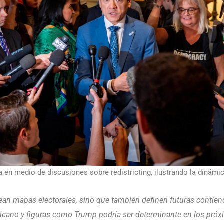
sa en medio de discusiones sobre redistricting, ilustrando la dinámi
n mapas electorales, sino que también definen futuras contienda
cano y figuras como Trump podría ser determinante en los próx