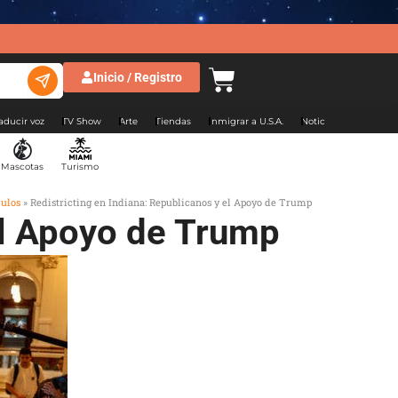
Inicio / Registro
aducir voz
TV Show
Arte
Tiendas
Inmigrar a U.S.A.
Noticias Argentina
Mascotas
Turismo
culos
»
Redistricting en Indiana: Republicanos y el Apoyo de Trump
el Apoyo de Trump