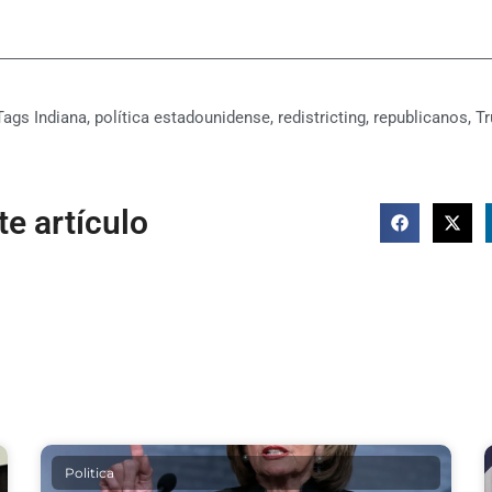
Tags
Indiana
,
política estadounidense
,
redistricting
,
republicanos
,
T
e artículo
Politica