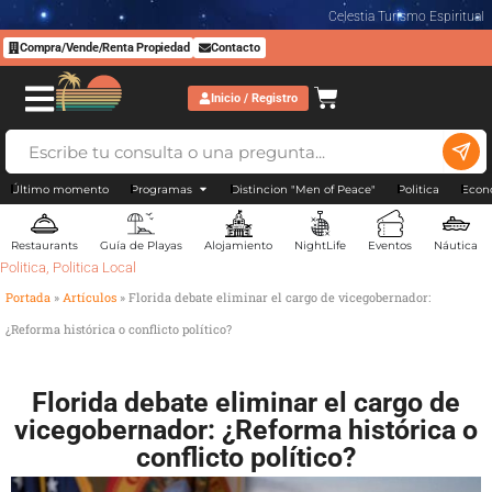
Celestia Turismo Espiritual
Compra/Vende/Renta Propiedad
Contacto
Inicio / Registro
Último momento
Programas
Distincion "Men of Peace"
Politica
Econ
Restaurants
Guía de Playas
Alojamiento
NightLife
Eventos
Náutica
Politica
,
Politica Local
Portada
»
Artículos
»
Florida debate eliminar el cargo de vicegobernador:
¿Reforma histórica o conflicto político?
Florida debate eliminar el cargo de
vicegobernador: ¿Reforma histórica o
conflicto político?