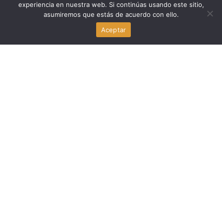
experiencia en nuestra web. Si continúas usando este sitio,
asumiremos que estás de acuerdo con ello.
Byron Donalds y los impuestos a la propiedad: la medida
que genera debate en Florida
Aceptar
agosto 6, 2026
Familia y Crianza
La administración Trump reestructura el programa de
prevención del embarazo adolescente con educación en
abstinencia
agosto 6, 2026