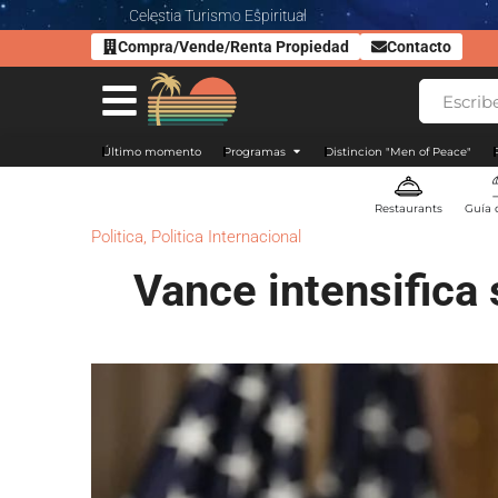
Celestia Turismo Espiritual
Compra/Vende/Renta Propiedad
Contacto
Último momento
Programas
Distincion "Men of Peace"
Restaurants
Guía 
Politica
,
Politica Internacional
Vance intensifica 