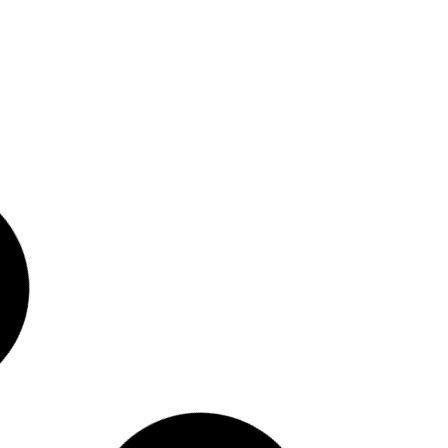
Noticia Local
Haitianos con TPS: el fin de la protección los
deja más expuestos a ICE
agosto 6, 2026
Politica
La administración Trump impulsa una reforma
de Head Start para reducir estándares
educativos en Estados Unidos
agosto 6, 2026
Negocios
El juez federal que también dirige una firma de
relaciones públicas en EE.UU.