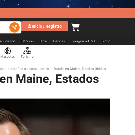
Inicio / Registro
aducir voz
TV Show
Arte
Tiendas
Inmigrar a U.S.A.
Noticias Argentina
Mascotas
Turismo
nce intensifica su lucha contra el fraude en Maine, Estados Unidos
e en Maine, Estados