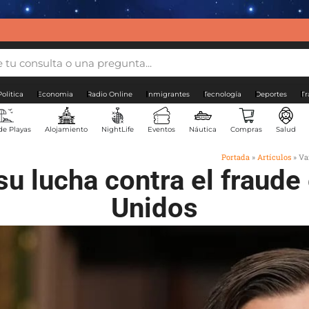
Politica
Economia
Radio Online
Inmigrantes
Tecnología
Deportes
Tr
de Playas
Alojamiento
NightLife
Eventos
Náutica
Compras
Salud
Portada
»
Artículos
»
Va
su lucha contra el fraud
Unidos