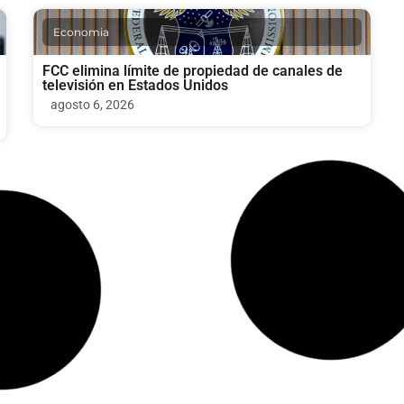
Economia
FCC elimina límite de propiedad de canales de
televisión en Estados Unidos
agosto 6, 2026
Politica
Fauci, declarado en desacato al Congreso por
panel del Senado de Estados Unidos
agosto 6, 2026
Bienestar y Salud Mental
Paramédico despedido por marihuana medicinal
lleva su caso a la Corte Suprema de Florida