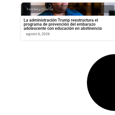
Familia y Crianza
La administración Trump reestructura el
programa de prevención del embarazo
adolescente con educación en abstinencia
agosto 6, 2026
Economia
Andy Ogles: pulso republicano en las primarias
de Tennessee
agosto 6, 2026
Politica
La carrera armamentista política: el auge de los
políticos de clase trabajadora en EE. UU.