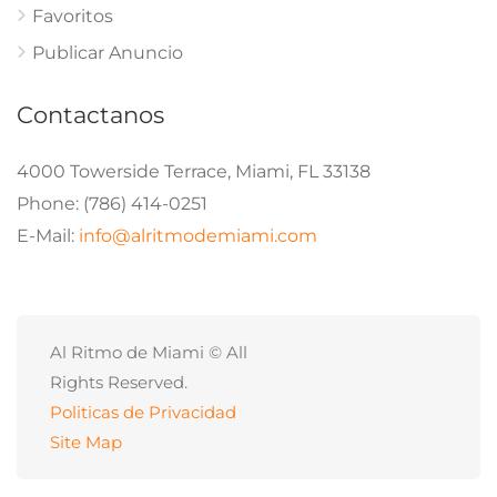
Politica
Obama y la carrera al Senado en Michigan: el fact-check
que marcó las primarias demócratas
agosto 9, 2026
Politica
Wisconsin: la batalla entre el establishment demócrata y
el socialismo democrático
agosto 9, 2026
Politica
Usamos cookies para asegurar que te damos la mejor
experiencia en nuestra web. Si continúas usando este sitio,
asumiremos que estás de acuerdo con ello.
Abdul El-Sayed desautoriza a Hasan Piker por sus
comentarios sobre el 9/11