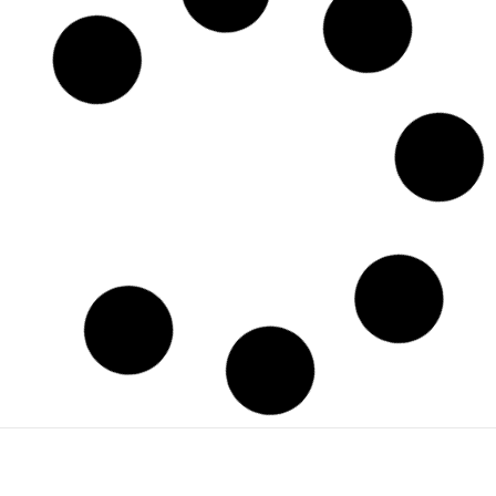
Para Inmigrantes
Tribunal de inmigración en los suburbios de Virginia
refleja la saturación del sistema en EE.UU.
agosto 9, 2026
Politica
Las cámaras de Flock Safety generan rechazo
bipartidista entre funcionarios locales en EE.UU.
agosto 9, 2026
Bienestar y Salud Mental
El director de los NIH y el reto de la confianza pública en
la salud de Estados Unidos
agosto 9, 2026