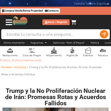
Celestia Turismo Espiritual
Compra/Vende/Renta Propiedad
Contacto
Inicio / Registro
Último momento
Programas
Distincion "Men of Peace"
Politica
Econ
Restaurants
Guía de Playas
Alojamiento
NightLife
Eventos
Náutica
Politica
,
Politica Internacional
Portada
»
Artículos
»
Trump y la No Proliferación Nuclear de Irán: Promesas
Rotas y Acuerdos Fallidos
Trump y la No Proliferación Nuclear
de Irán: Promesas Rotas y Acuerdos
Fallidos