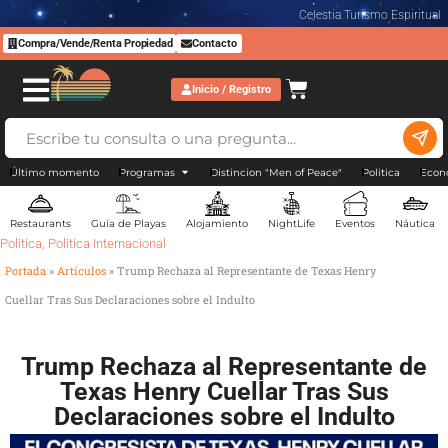
Celestia Turismo Espiritual
Compra/Vende/Renta Propiedad
Contacto
Inicio / Registro
Último momento
Programas
Distincion "Men of Peace"
Politica
Econ
Restaurants
Guía de Playas
Alojamiento
NightLife
Eventos
Náutica
Politica
,
Politica Internacional
Portada
»
Artículos
»
Trump Rechaza al Representante de Texas Henry
Cuellar Tras Sus Declaraciones sobre el Indulto
Trump Rechaza al Representante de
Texas Henry Cuellar Tras Sus
Declaraciones sobre el Indulto