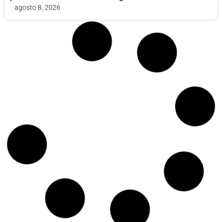
agosto 8, 2026
Economia
El Senado de EE.UU. aprueba ley de financiación para
evitar el cierre del gobierno
agosto 8, 2026
Politica
Pete Buttigieg en Michigan: infraestructura,
desinformación y futuro en el Senado
agosto 8, 2026
Politica