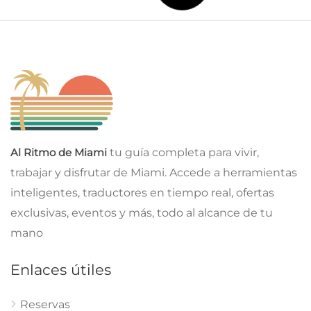
Scott Wiener retira su chatbot de campaña tras críticas a
Pelosi en San Francisco
agosto 7, 2026
Politica
Trump arremete contra Jeanine Pirro por el caso del
Reflecting Pool en Estados Unidos
agosto 7, 2026
Economia
El fin del TPS para haitianos: miedo a la deportación y
golpe económico en South Florida
agosto 7, 2026
Para Inmigrantes