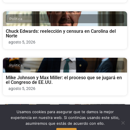
Politica
Chuck Edwards: reelección y censura en Carolina del
Norte
agosto 5, 2026
Politica
Mike Johnson y Max Miller: el proceso que se jugará en
el Congreso de EE.UU.
agosto 5, 2026
Politica
Usamos cookies para asegurar que te damos la mejor
experiencia en nuestra web. Si continúas usando este sitio,
asumiremos que estás de acuerdo con ello.
El destino de Jeanine Pirro en Estados Unidos: Trump la
designa como fiscal de Washington D.C.