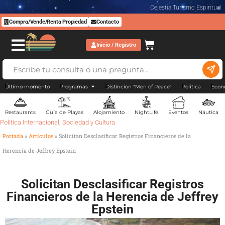
Celestia Turismo Espiritual
Compra/Vende/Renta Propiedad
Contacto
Inicio / Registro
Último momento
Programas
Distincion "Men of Peace"
Politica
Econ
Restaurants
Guía de Playas
Alojamiento
NightLife
Eventos
Náutica
Politica Internacional
,
Sociedad y Cultura
Portada
»
Artículos
»
Solicitan Desclasificar Registros Financieros de la
Herencia de Jeffrey Epstein
Solicitan Desclasificar Registros
Financieros de la Herencia de Jeffrey
Epstein