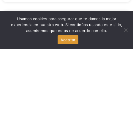
Usamos cookies para asegurar que te damos la mejor
Economia
experiencia en nuestra web. Si continúas usando este sitio,
asumiremos que estás de acuerdo con ello.
Trump renueva su pulso contra Lisa Cook en la Reserva
Federal de Estados Unidos
Aceptar
agosto 7, 2026
Economia
El Senado de EE. UU. aprueba proyecto de ley de
sanciones contra Rusia
agosto 7, 2026