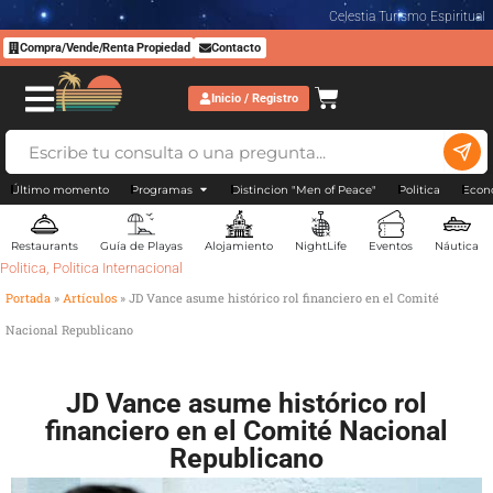
Celestia Turismo Espiritual
Compra/Vende/Renta Propiedad
Contacto
Inicio / Registro
Último momento
Programas
Distincion "Men of Peace"
Politica
Econ
Restaurants
Guía de Playas
Alojamiento
NightLife
Eventos
Náutica
Politica
,
Politica Internacional
Portada
»
Artículos
»
JD Vance asume histórico rol financiero en el Comité
Nacional Republicano
JD Vance asume histórico rol
financiero en el Comité Nacional
Republicano