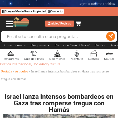
Celestia Turismo Espiritual
Compra/Vende/Renta Propiedad
Contacto
Inicio / Registro
Último momento
Programas
Distincion "Men of Peace"
Politica
Econ
Restaurants
Guía de Playas
Alojamiento
NightLife
Eventos
Náutica
Politica Internacional
,
Sociedad y Cultura
Portada
»
Artículos
»
Israel lanza intensos bombardeos en Gaza tras romperse
tregua con Hamás
Israel lanza intensos bombardeos en
Gaza tras romperse tregua con
Hamás