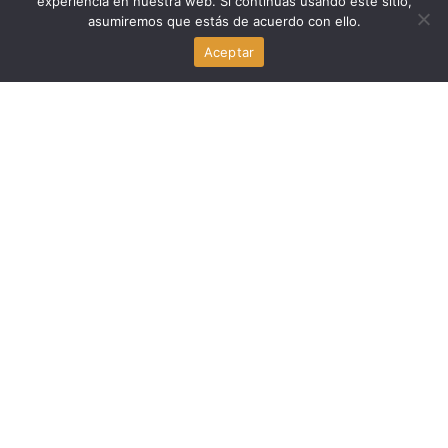
experiencia en nuestra web. Si continúas usando este sitio,
asumiremos que estás de acuerdo con ello.
Jeanine Pirro y Doug Burgum: el malestar de los
empleados del Interior
Aceptar
agosto 7, 2026
Politica
Andy Ogles derrotado en las primarias republicanas de
Tennessee, Estados Unidos
agosto 7, 2026