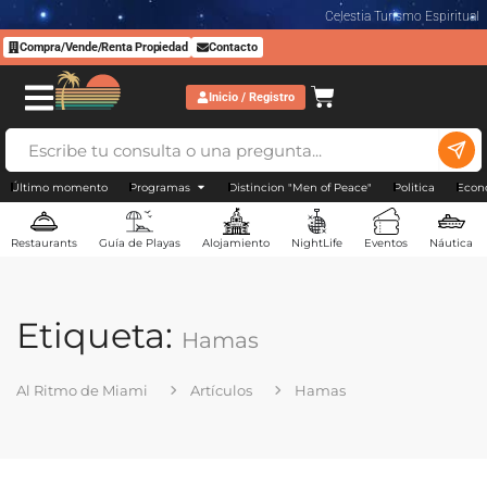
Celestia Turismo Espiritual
Compra/Vende/Renta Propiedad
Contacto
Inicio / Registro
Último momento
Programas
Distincion "Men of Peace"
Politica
Econ
Restaurants
Guía de Playas
Alojamiento
NightLife
Eventos
Náutica
Etiqueta:
Hamas
Al Ritmo de Miami
Artículos
Hamas