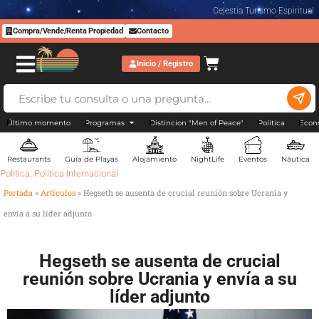
Celestia Turismo Espiritual
Compra/Vende/Renta Propiedad
Contacto
Inicio / Registro
Último momento
Programas
Distincion "Men of Peace"
Politica
Econ
Restaurants
Guía de Playas
Alojamiento
NightLife
Eventos
Náutica
Politica
,
Politica Internacional
Portada
»
Artículos
»
Hegseth se ausenta de crucial reunión sobre Ucrania y
envía a su líder adjunto
Hegseth se ausenta de crucial
reunión sobre Ucrania y envía a su
líder adjunto