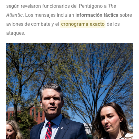
según revelaron funcionarios del Pentágono a
The
Atlantic
. Los mensajes incluían
información táctica
sobre
aviones de combate y el
cronograma exacto
de los
ataques.