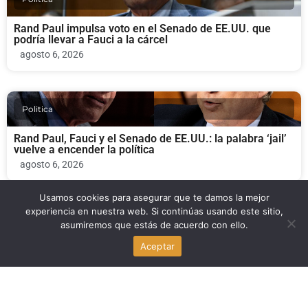
Rand Paul impulsa voto en el Senado de EE.UU. que
podría llevar a Fauci a la cárcel
agosto 6, 2026
Politica
Rand Paul, Fauci y el Senado de EE.UU.: la palabra ‘jail’
vuelve a encender la política
agosto 6, 2026
Usamos cookies para asegurar que te damos la mejor
experiencia en nuestra web. Si continúas usando este sitio,
Noticia Local
asumiremos que estás de acuerdo con ello.
Aceptar
Florida Highway Patrol evalúa construir centros de
detención temporal en Florida
agosto 6, 2026