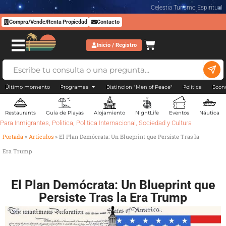
Celestia Turismo Espiritual
Compra/Vende/Renta Propiedad
Contacto
Inicio / Registro
Último momento
Programas
Distincion "Men of Peace"
Politica
Econ
Restaurants
Guía de Playas
Alojamiento
NightLife
Eventos
Náutica
Para Inmigrantes
,
Politica
,
Politica Internacional
,
Sociedad y Cultura
Portada
»
Artículos
»
El Plan Demócrata: Un Blueprint que Persiste Tras la
Era Trump
El Plan Demócrata: Un Blueprint que
Persiste Tras la Era Trump