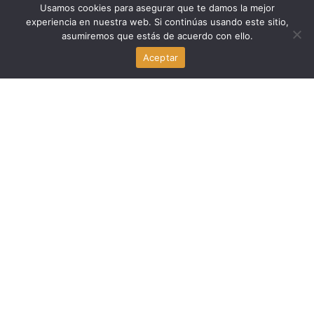
Usamos cookies para asegurar que te damos la mejor
experiencia en nuestra web. Si continúas usando este sitio,
Shri Thanedar: El progressive challenger que marca las
asumiremos que estás de acuerdo con ello.
primarias de Michigan
agosto 5, 2026
Aceptar
Politica
Candidato Respaldado por Trump Pierde Elección en
Distrito de Michigan, Estados Unidos
agosto 5, 2026