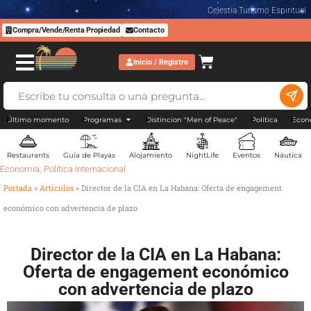
Celestia Turismo Espiritual
Compra/Vende/Renta Propiedad
Contacto
Inicio / Registro
Último momento
Programas
Distincion "Men of Peace"
Politica
Econ
Restaurants
Guía de Playas
Alojamiento
NightLife
Eventos
Náutica
Economia
,
Politica Internacional
Portada
»
Artículos
»
Director de la CIA en La Habana: Oferta de engagement
económico con advertencia de plazo
Director de la CIA en La Habana:
Oferta de engagement económico
con advertencia de plazo