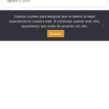
agosto 5, 2026
Usamos cookies para asegurar que te damos la mejor
Politica
experiencia en nuestra web. Si continúas usando este sitio,
asumiremos que estás de acuerdo con ello.
Abdul El-Sayed gana las primarias demócratas de
Aceptar
Michigan: victoria progresista
agosto 5, 2026
Politica
Chuck Edwards: reelección y censura en Carolina del
Norte
agosto 5, 2026