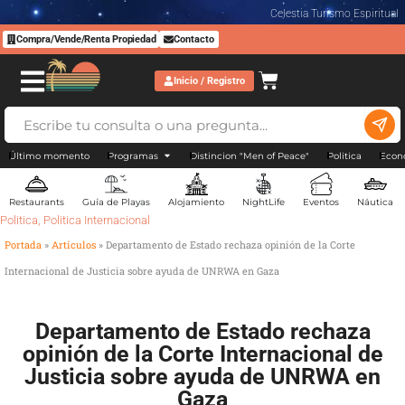
Celestia Turismo Espiritual
Compra/Vende/Renta Propiedad
Contacto
Inicio / Registro
Último momento
Programas
Distincion "Men of Peace"
Politica
Econ
Restaurants
Guía de Playas
Alojamiento
NightLife
Eventos
Náutica
Politica
,
Politica Internacional
Portada
»
Artículos
»
Departamento de Estado rechaza opinión de la Corte
Internacional de Justicia sobre ayuda de UNRWA en Gaza
Departamento de Estado rechaza
opinión de la Corte Internacional de
Justicia sobre ayuda de UNRWA en
Gaza