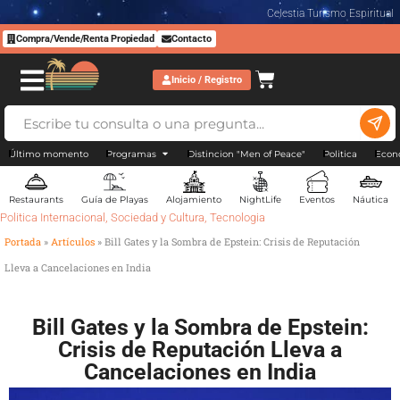
Celestia Turismo Espiritual
Compra/Vende/Renta Propiedad
Contacto
Inicio / Registro
Último momento
Programas
Distincion "Men of Peace"
Politica
Econ
Restaurants
Guía de Playas
Alojamiento
NightLife
Eventos
Náutica
Politica Internacional
,
Sociedad y Cultura
,
Tecnologia
Portada
»
Artículos
»
Bill Gates y la Sombra de Epstein: Crisis de Reputación
Lleva a Cancelaciones en India
Bill Gates y la Sombra de Epstein:
Crisis de Reputación Lleva a
Cancelaciones en India