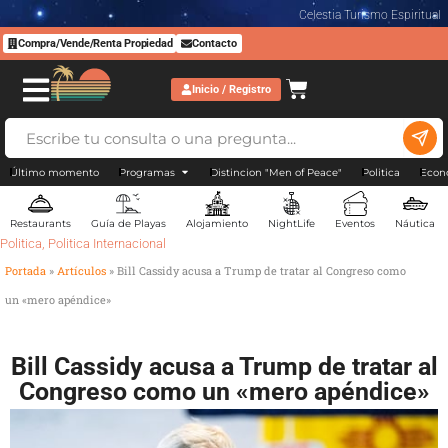
Celestia Turismo Espiritual
Compra/Vende/Renta Propiedad
Contacto
Inicio / Registro
Último momento
Programas
Distincion "Men of Peace"
Politica
Econ
Restaurants
Guía de Playas
Alojamiento
NightLife
Eventos
Náutica
Politica
,
Politica Internacional
Portada
»
Artículos
»
Bill Cassidy acusa a Trump de tratar al Congreso como
un «mero apéndice»
Bill Cassidy acusa a Trump de tratar al
Congreso como un «mero apéndice»