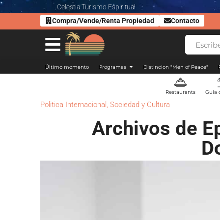
Celestia Turismo Espiritual
Compra/Vende/Renta Propiedad
Contacto
Último momento
Programas
Distincion "Men of Peace"
Restaurants
Guía 
Politica Internacional
,
Sociedad y Cultura
Archivos de E
D