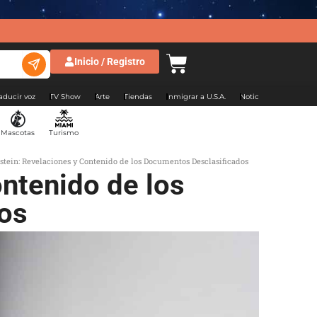
Inicio / Registro
aducir voz
TV Show
Arte
Tiendas
Inmigrar a U.S.A.
Noticias Argentina
Mascotas
Turismo
stein: Revelaciones y Contenido de los Documentos Desclasificados
ntenido de los
os