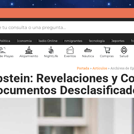
Politica
Economia
Radio Online
Inmigrantes
Tecnología
Deportes
Tr
de Playas
Alojamiento
NightLife
Eventos
Náutica
Compras
Salud
Portada
»
Artículos
»
Archivos de Ep
pstein: Revelaciones y Co
ocumentos Desclasificad