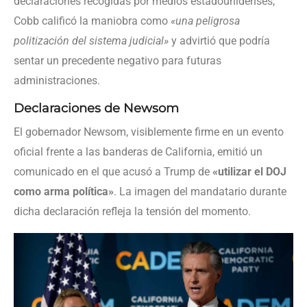
declaraciones recogidas por medios estadounidenses,
Cobb calificó la maniobra como
«una peligrosa
politización del sistema judicial»
y advirtió que podría
sentar un precedente negativo para futuras
administraciones.
Declaraciones de Newsom
El gobernador Newsom, visiblemente firme en un evento
oficial frente a las banderas de California, emitió un
comunicado en el que acusó a Trump de
«utilizar el DOJ
como arma política»
. La imagen del mandatario durante
dicha declaración refleja la tensión del momento.