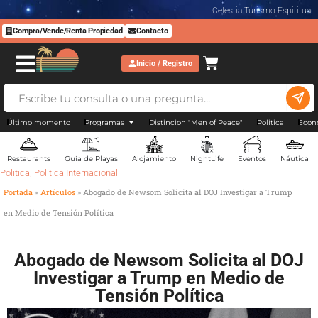
Celestia Turismo Espiritual
Compra/Vende/Renta Propiedad
Contacto
Inicio / Registro
Último momento
Programas
Distincion "Men of Peace"
Politica
Econ
Restaurants
Guía de Playas
Alojamiento
NightLife
Eventos
Náutica
Politica
,
Politica Internacional
Portada
»
Artículos
»
Abogado de Newsom Solicita al DOJ Investigar a Trump
en Medio de Tensión Política
Abogado de Newsom Solicita al DOJ
Investigar a Trump en Medio de
Tensión Política