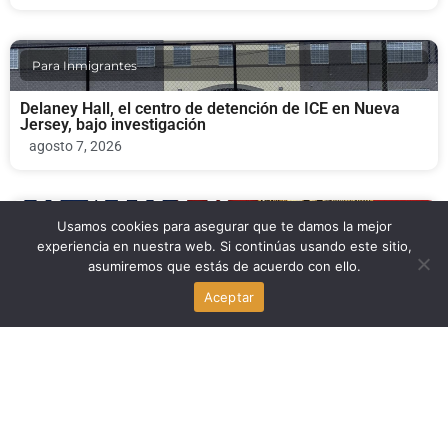
Para Inmigrantes
Delaney Hall, el centro de detención de ICE en Nueva
Jersey, bajo investigación
agosto 7, 2026
Usamos cookies para asegurar que te damos la mejor
Economia
experiencia en nuestra web. Si continúas usando este sitio,
asumiremos que estás de acuerdo con ello.
Revés cripto en el Senado de Estados Unidos: la
CLARITY Act, en el centro del debate
Aceptar
agosto 7, 2026
Politica
Migración y refugiados: el desafío que marca la agenda
política en Estados Unidos