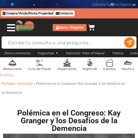
Celestia Turismo Espiritual
Compra/Vende/Renta Propiedad
Contacto
Inicio / Registro
Último momento
Programas
Distincion "Men of Peace"
Politica
Econ
Restaurants
Guía de Playas
Alojamiento
NightLife
Eventos
Náutica
Politica
Portada
»
Artículos
»
Polémica en el Congreso: Kay Granger y los Desafíos de
la Demencia
Polémica en el Congreso: Kay
Granger y los Desafíos de la
Demencia